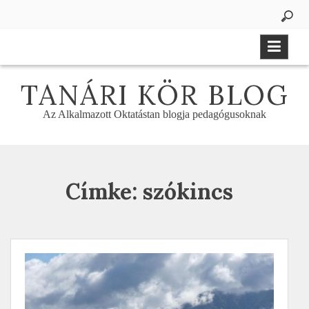
Skip
to
content
TANÁRI KÖR BLOG
Az Alkalmazott Oktatástan blogja pedagógusoknak
Címke:
szókincs