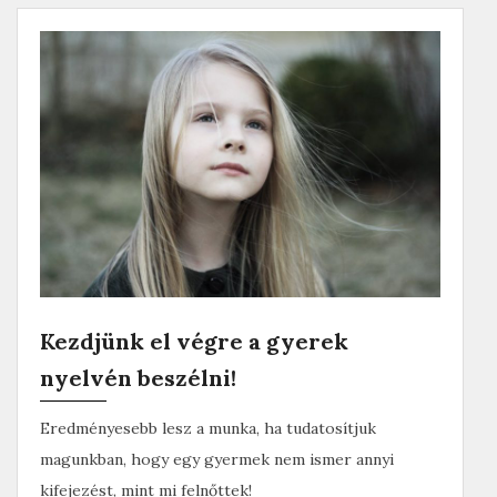
c
i
e
t
b
t
o
e
o
r
k
Kezdjünk el végre a gyerek
nyelvén beszélni!
Eredményesebb lesz a munka, ha tudatosítjuk
magunkban, hogy egy gyermek nem ismer annyi
kifejezést, mint mi felnőttek!