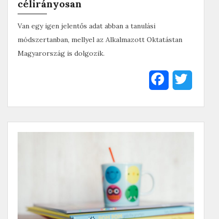
célirányosan
Van egy igen jelentős adat abban a tanulási
módszertanban, mellyel az Alkalmazott Oktatástan
Magyarország is dolgozik.
F
T
a
w
c
i
e
t
b
t
o
e
o
r
k