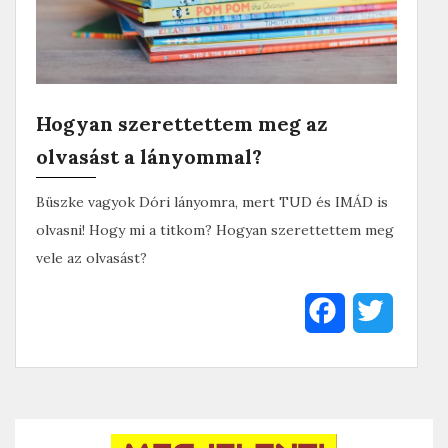
Hogyan szerettettem meg az
olvasást a lányommal?
Büszke vagyok Dóri lányomra, mert TUD és IMÁD is
olvasni! Hogy mi a titkom? Hogyan szerettettem meg
vele az olvasást?
F
T
a
w
c
i
e
t