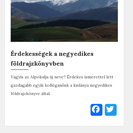
Érdekességek a negyedikes
földrajzkönyvben
Vagyis az Alpokalja új neve? Érdekes ismerettel lett
gazdagabb egyik kolléganőnk a kislánya negyedikes
földrajzkönyve által.
F
T
a
w