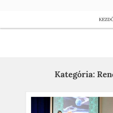
Skip
to
content
KEZD
Kategória:
Ren