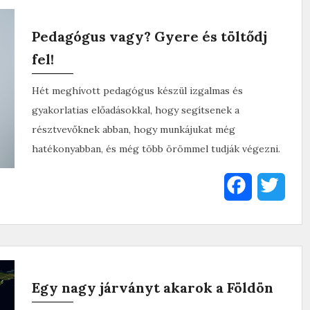
e
t
Pedagógus vagy? Gyere és töltődj
b
t
fel!
o
e
Hét meghívott pedagógus készül izgalmas és
o
r
gyakorlatias előadásokkal, hogy segítsenek a
k
résztvevőknek abban, hogy munkájukat még
hatékonyabban, és még több örömmel tudják végezni.
F
T
a
w
c
i
e
t
Egy nagy járványt akarok a Földön
b
t