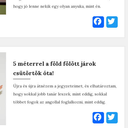
hogy jó lenne nekik egy olyan anyuka, mint én.
F
T
a
w
c
i
e
t
5 méterrel a föld fölött járok
b
t
csütörtök óta!
o
e
Újra és újra átnézem a jegyzeteimet, és elhatároztam,
o
r
hogy sokkal jobb tanár leszek, mint eddig, sokkal
k
többet fogok az angollal foglalkozni, mint eddig.
F
T