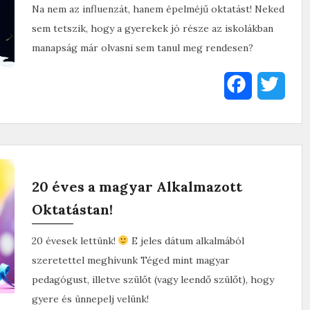
Na nem az influenzát, hanem épelméjű oktatást! Neked
o
e
sem tetszik, hogy a gyerekek jó része az iskolákban
o
r
manapság már olvasni sem tanul meg rendesen?
k
F
T
a
w
c
i
e
t
20 éves a magyar Alkalmazott
b
t
Oktatástan!
o
e
20 évesek lettünk!
E jeles dátum alkalmából
o
r
szeretettel meghívunk Téged mint magyar
k
pedagógust, illetve szülőt (vagy leendő szülőt), hogy
gyere és ünnepelj velünk!