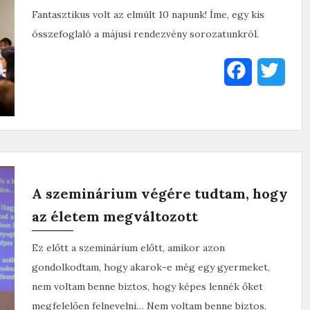
Fantasztikus volt az elmúlt 10 napunk! Íme, egy kis
összefoglaló a májusi rendezvény sorozatunkról.
F
T
a
w
c
i
e
t
b
t
A szeminárium végére tudtam, hogy
o
e
az életem megváltozott
o
r
Ez előtt a szeminárium előtt, amikor azon
k
gondolkodtam, hogy akarok-e még egy gyermeket,
nem voltam benne biztos, hogy képes lennék őket
megfelelően felnevelni… Nem voltam benne biztos,