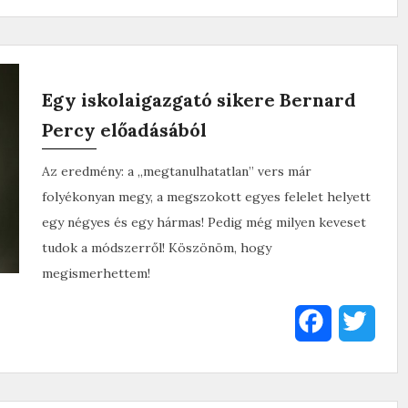
a
w
c
i
e
t
Egy iskolaigazgató sikere Bernard
b
t
Percy előadásából
o
e
Az eredmény: a „megtanulhatatlan” vers már
o
r
folyékonyan megy, a megszokott egyes felelet helyett
k
egy négyes és egy hármas! Pedig még milyen keveset
tudok a módszerről! Köszönöm, hogy
megismerhettem!
F
T
a
w
c
i