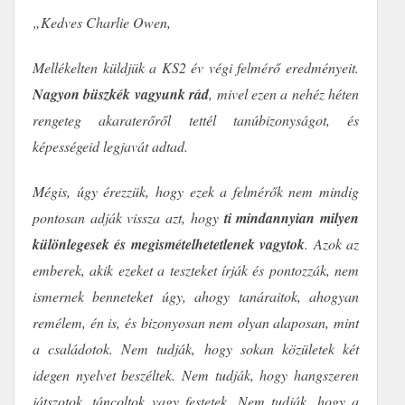
„Kedves Charlie Owen,
Mellékelten küldjük a KS2 év végi felmérő eredményeit.
Nagyon büszkék vagyunk rád
, mivel ezen a nehéz héten
rengeteg akaraterőről tettél tanúbizonyságot, és
képességeid legjavát adtad.
Mégis, úgy érezzük, hogy ezek a felmérők nem mindig
pontosan adják vissza azt, hogy
ti mindannyian milyen
különlegesek és megismételhetetlenek vagytok
. Azok az
emberek, akik ezeket a teszteket írják és pontozzák, nem
ismernek benneteket úgy, ahogy tanáraitok, ahogyan
remélem, én is, és bizonyosan nem olyan alaposan, mint
a családotok. Nem tudják, hogy sokan közületek két
idegen nyelvet beszéltek. Nem tudják, hogy hangszeren
játszotok, táncoltok vagy festetek. Nem tudják, hogy a