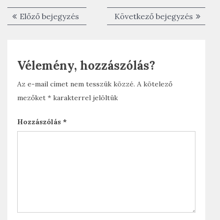
c
i
Bejegyzés
Előző
Követk
Előző bejegyzés
Következő bejegyzés
e
t
navigáció
bejegyzés:
bejegyz
b
t
Vélemény, hozzászólás?
o
e
o
r
Az e-mail címet nem tesszük közzé.
A kötelező
mezőket
*
karakterrel jelöltük
k
Hozzászólás
*