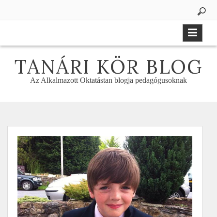
Skip
to
content
TANÁRI KÖR BLOG
Az Alkalmazott Oktatástan blogja pedagógusoknak