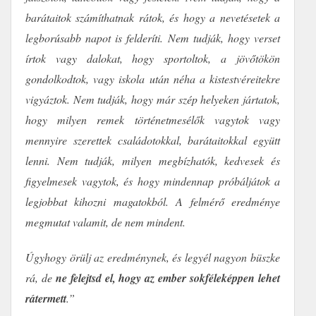
barátaitok számíthatnak rátok, és hogy a nevetésetek a
legborúsabb napot is felderíti. Nem tudják, hogy verset
írtok vagy dalokat, hogy sportoltok, a jövőtökön
gondolkodtok, vagy iskola után néha a kistestvéreitekre
vigyáztok. Nem tudják, hogy már szép helyeken jártatok,
hogy milyen remek történetmesélők vagytok vagy
mennyire szerettek családotokkal, barátaitokkal együtt
lenni. Nem tudják, milyen megbízhatók, kedvesek és
figyelmesek vagytok, és hogy mindennap próbáljátok a
legjobbat kihozni magatokból. A felmérő eredménye
megmutat valamit, de nem mindent.
Úgyhogy örülj az eredménynek, és legyél nagyon büszke
rá, de
ne felejtsd el, hogy az ember sokféleképpen lehet
rátermett
.”