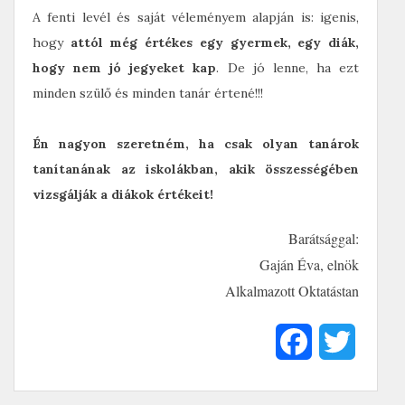
A fenti levél és saját véleményem alapján is: igenis,
hogy
attól még értékes egy gyermek, egy diák,
hogy nem jó jegyeket kap
. De jó lenne, ha ezt
minden szülő és minden tanár értené!!!
Én nagyon szeretném, ha csak olyan tanárok
tanítanának az iskolákban, akik összességében
vizsgálják a diákok értékeit!
Barátsággal:
Gaján Éva, elnök
Alkalmazott Oktatástan
F
T
a
w