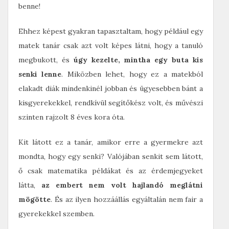
benne!
Ehhez képest gyakran tapasztaltam, hogy például egy
matek tanár csak azt volt képes látni, hogy a tanuló
megbukott, és
úgy kezelte, mintha egy buta kis
senki lenne
. Miközben lehet, hogy ez a matekból
elakadt diák mindenkinél jobban és ügyesebben bánt a
kisgyerekekkel, rendkívül segítőkész volt, és művészi
szinten rajzolt 8 éves kora óta.
Kit látott ez a tanár, amikor erre a gyermekre azt
mondta, hogy egy senki? Valójában senkit sem látott,
ő csak matematika példákat és az érdemjegyeket
látta,
az embert nem volt hajlandó meglátni
mögötte
. És az ilyen hozzáállás egyáltalán nem fair a
gyerekekkel szemben.