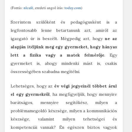
(Forrás:
nlcafé
, eredeti angol írás:
today.com
)
Szerintem szülőként és pedagógusként is a
legfontosabb lenne betartanunk azt, amiről az
igazgató úr is beszélt. Mégpedig azt, hogy
ne az
alapján ítéljünk meg egy gyermeket, hogy hányas
lett a fizika vagy a matek felmérője
. Egy
gyermeket is, ahogy mindenki mást is, csakis
összességében szabadna megítélni.
Lehetséges, hogy az
év végi jegyeinél többet árul
el egy gyermekről
, ha megfigyeljük, hogy mennyire
barátságos, mennyire segítőkész, milyen a
problémamegoldó készsége, milyen a kommunikációs
készsége, valamint milyen tehetségei és
kompetenciái vannak? Én egészen biztos vagyok