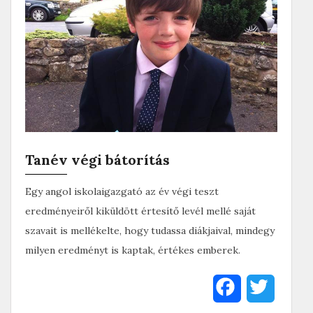
Tanév végi bátorítás
Egy angol iskolaigazgató az év végi teszt
eredményeiről kiküldött értesítő levél mellé saját
szavait is mellékelte, hogy tudassa diákjaival, mindegy
milyen eredményt is kaptak, értékes emberek.
F
T