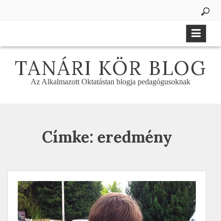
Skip
to
content
TANÁRI KÖR BLOG
Az Alkalmazott Oktatástan blogja pedagógusoknak
Címke:
eredmény