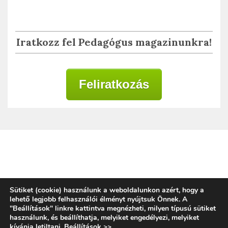
Iratkozz fel Pedagógus magazinunkra!
Feliratkozás
Adatkezelési tájékoztató
Sütiket (cookie) használunk a weboldalunkon azért, hogy a
lehető legjobb felhasználói élményt nyújtsuk Önnek. A
"Beállítások" linkre kattintva megnézheti, milyen típusú sütiket
használunk, és beállíthatja, melyiket engedélyezi, melyiket
Copyright © 2020 | Alkalmazott Oktatástan
kívánja letiltani.
Beállítások >>
.