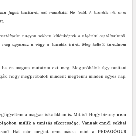
an fogok tanítani, azt mondták: Ne tedd
. A tanulók ott nem
tt.
osztályaim nagyon sokban különböztek a nigériai osztályaimtól.
lt meg ugyanaz a vágy a tanulás iránt
.
Meg kellett tanulnom
k, ha én magam mutatom ezt meg. Megpróbálok úgy tanítani
átják, hogy megpróbálok mindent megtenni minden egyes nap,
gfigyeltem a magyar iskolákban is. Mit is? Hogy bizony,
nem
dolgokon múlik a tanítás sikeressége. Vannak ennél sokkal
osan? Hát már megint nem másra, mint
a PEDAGÓGUS