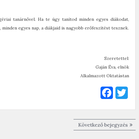
ériai tanárnővel. Ha te úgy tanítod minden egyes diákodat,
 minden egyes nap, a diákjaid is nagyobb erőfeszítést tesznek.
Szeretettel:
Gaján Éva, elnök
Alkalmazott Oktatástan
F
T
a
w
c
i
Köve
Következő bejegyzés
e
t
beje