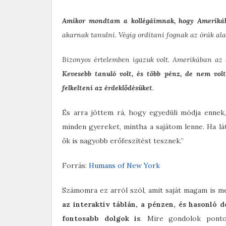
Amikor mondtam a kollégáimnak, hogy Amerikáb
akarnak tanulni. Végig ordítani fognak az órák ala
Bizonyos értelemben igazuk volt. Amerikában az 
Kevesebb tanuló volt, és több pénz, de nem vo
felkelteni az érdeklődésüket
.
És arra jöttem rá, hogy egyedüli módja enne
minden gyereket, mintha a sajátom lenne. Ha l
ők is nagyobb erőfeszítést tesznek.”
Forrás:
Humans of New York
Számomra ez arról szól, amit saját magam is me
az interaktív táblán, a pénzen, és hasonló 
fontosabb dolgok is
. Mire gondolok pont