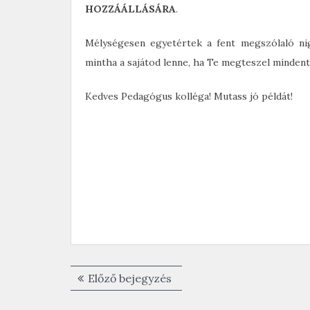
HOZZÁÁLLÁSÁRA
.
Mélységesen egyetértek a fent megszólaló nig
mintha a sajátod lenne, ha Te megteszel mindent,
Kedves Pedagógus kolléga! Mutass jó példát!
Bejegyzés
Előző
Előző bejegyzés
navigáció
bejegyzés: