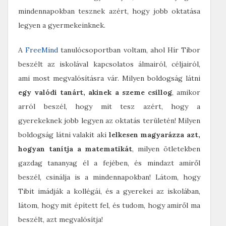
mindennapokban tesznek azért, hogy jobb oktatása
legyen a gyermekeinknek.
A
FreeMind
tanulócsoportban voltam, ahol Hír Tibor
beszélt az iskolával kapcsolatos álmairól, céljairól,
ami most megvalósításra vár. Milyen boldogság látni
egy valódi tanárt, akinek a szeme csillog
, amikor
arról beszél, hogy mit tesz azért, hogy a
gyerekeknek jobb legyen az oktatás területén! Milyen
boldogság látni valakit aki
lelkesen magyarázza azt,
hogyan tanítja a matematikát
, milyen ötletekben
gazdag tananyag él a fejében, és mindazt amiről
beszél, csinálja is a mindennapokban! Látom, hogy
Tibit imádják a kollégái, és a gyerekei az iskolában,
látom, hogy mit épített fel, és tudom, hogy amiről ma
beszélt, azt megvalósítja!