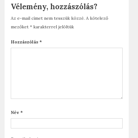
Vélemény, hozzászólás?
o
e
o
r
Az e-mail címet nem tesszük közzé.
A kötelező
mezőket
*
karakterrel jelöltük
k
Hozzászólás
*
Név
*