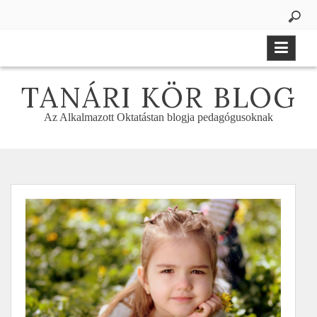
Skip
to
content
TANÁRI KÖR BLOG
Az Alkalmazott Oktatástan blogja pedagógusoknak