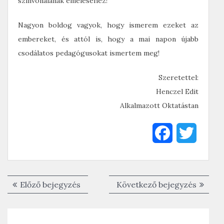
színvonalának emeléséhez!
Nagyon boldog vagyok, hogy ismerem ezeket az
embereket, és attól is, hogy a mai napon újabb
csodálatos pedagógusokat ismertem meg!
Szeretettel:
Henczel Edit
Alkalmazott Oktatástan
F
T
a
w
c
i
Bejegyzés
Előző
Követk
Előző bejegyzés
Következő bejegyzés
e
t
navigáció
bejegyzés:
bejegyz
b
t