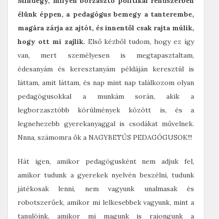
Mindegy, milyen borzasztó politikai rendszerben
élünk éppen, a pedagógus bemegy a tanterembe,
magára zárja az ajtót, és innentől csak rajta múlik,
hogy ott mi zajlik.
Első kézből tudom, hogy ez így
van, mert személyesen is megtapasztaltam,
édesanyám és keresztanyám példáján keresztül is
láttam, amit láttam, és nap mint nap találkozom olyan
pedagógusokkal a munkám során, akik a
legborzasztóbb körülmények között is, és a
legnehezebb gyerekanyaggal is csodákat művelnek.
Nnna, számomra ők a NAGYBETŰS PEDAGÓGUSOK!!!
Hát igen, amikor pedagógusként nem adjuk fel,
amikor tudunk a gyerekek nyelvén beszélni, tudunk
játékosak lenni, nem vagyunk unalmasak és
robotszerűek, amikor mi lelkesebbek vagyunk, mint a
tanulóink, amikor mi magunk is rajongunk a