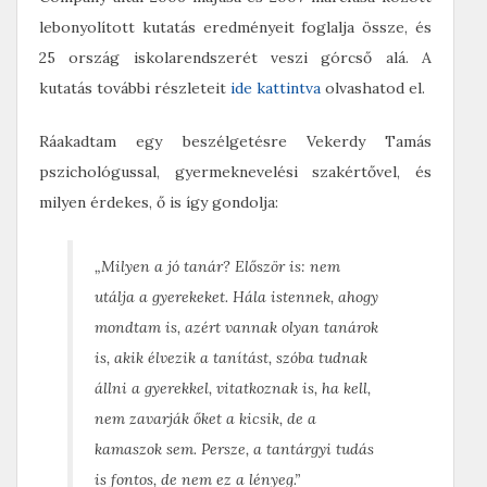
lebonyolított kutatás eredményeit foglalja össze, és
25 ország iskolarendszerét veszi górcső alá. A
kutatás további részleteit
ide kattintva
olvashatod el.
Ráakadtam egy beszélgetésre Vekerdy Tamás
pszichológussal, gyermeknevelési szakértővel, és
milyen érdekes, ő is így gondolja:
„Milyen a jó tanár? Először is: nem
utálja a gyerekeket. Hála istennek, ahogy
mondtam is, azért vannak olyan tanárok
is, akik élvezik a tanítást, szóba tudnak
állni a gyerekkel, vitatkoznak is, ha kell,
nem zavarják őket a kicsik, de a
kamaszok sem. Persze, a tantárgyi tudás
is fontos, de nem ez a lényeg.”