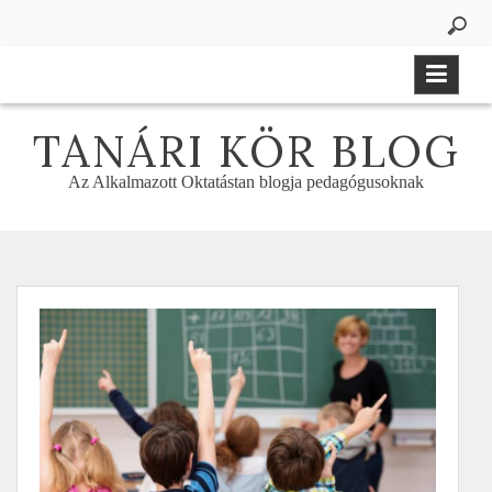
Skip
to
content
TANÁRI KÖR BLOG
Az Alkalmazott Oktatástan blogja pedagógusoknak