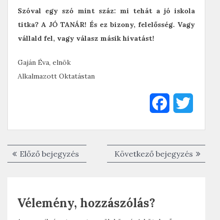
Szóval egy szó mint száz: mi tehát a jó iskola
titka? A JÓ TANÁR! És ez bizony, felelősség. Vagy
vállald fel, vagy válasz másik hivatást!
Gaján Éva, elnök
Alkalmazott Oktatástan
F
T
a
w
c
i
Bejegyzés
Előző
Követk
Előző bejegyzés
Következő bejegyzés
e
t
navigáció
bejegyzés:
bejegyz
b
t
Vélemény, hozzászólás?
o
e