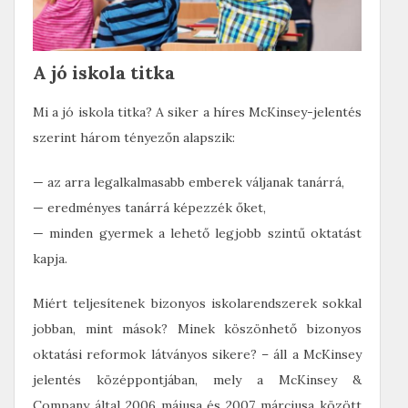
A jó iskola titka
Mi a jó iskola titka? A siker a híres McKinsey-jelentés
szerint három tényezőn alapszik:
— az arra legalkalmasabb emberek váljanak tanárrá,
— eredményes tanárrá képezzék őket,
— minden gyermek a lehető legjobb szintű oktatást
kapja.
Miért teljesítenek bizonyos iskolarendszerek sokkal
jobban, mint mások? Minek köszönhető bizonyos
oktatási reformok látványos sikere? – áll a McKinsey
jelentés középpontjában, mely a McKinsey &
Company által 2006 májusa és 2007 márciusa között