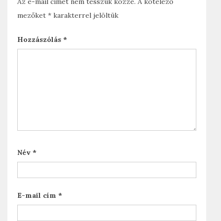
o
r
Az e-mail címet nem tesszük közzé.
A kötelező
mezőket
*
karakterrel jelöltük
k
Hozzászólás
*
Név
*
E-mail cím
*