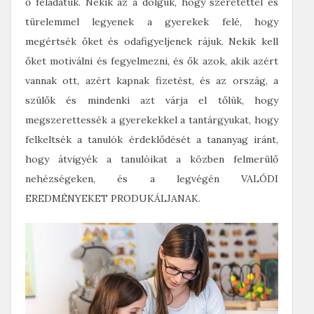
ő feladatuk. Nekik az a dolguk, hogy szeretettel és
türelemmel legyenek a gyerekek felé, hogy
megértsék őket és odafigyeljenek rájuk. Nekik kell
őket motiválni és fegyelmezni, és ők azok, akik azért
vannak ott, azért kapnak fizetést, és az ország, a
szülők és mindenki azt várja el tőlük, hogy
megszerettessék a gyerekekkel a tantárgyukat, hogy
felkeltsék a tanulók érdeklődését a tananyag iránt,
hogy átvigyék a tanulóikat a közben felmerülő
nehézségeken, és a legvégén VALÓDI
EREDMÉNYEKET PRODUKÁLJANAK.