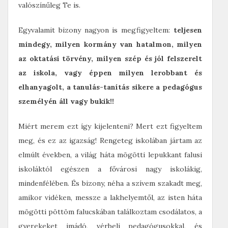
valószínűleg Te is.
Egyvalamit bizony nagyon is megfigyeltem:
teljesen
mindegy, milyen kormány van hatalmon, milyen
az oktatási törvény, milyen szép és jól felszerelt
az iskola, vagy éppen milyen lerobbant és
elhanyagolt, a tanulás-tanítás sikere a pedagógus
személyén áll vagy bukik!!
Miért merem ezt így kijelenteni? Mert ezt figyeltem
meg, és ez az igazság! Rengeteg iskolában jártam az
elmúlt években, a világ háta mögötti lepukkant falusi
iskoláktól egészen a fővárosi nagy iskolákig,
mindenfélében. És bizony, néha a szívem szakadt meg,
amikor vidéken, messze a lakhelyemtől, az isten háta
mögötti pöttöm falucskában találkoztam csodálatos, a
gyerekeket imádó, vérbeli pedagógusokkal, és