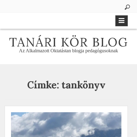
Skip
to
content
TANÁRI KÖR BLOG
Az Alkalmazott Oktatástan blogja pedagógusoknak
Címke:
tankönyv