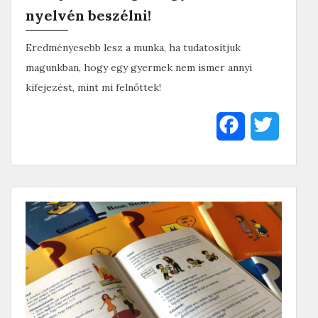
nyelvén beszélni!
Eredményesebb lesz a munka, ha tudatosítjuk
magunkban, hogy egy gyermek nem ismer annyi
kifejezést, mint mi felnőttek!
F
T
a
w
c
i
e
t
b
t
o
e
o
r