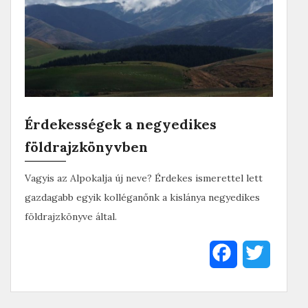
Érdekességek a negyedikes
földrajzkönyvben
Vagyis az Alpokalja új neve? Érdekes ismerettel lett
gazdagabb egyik kolléganőnk a kislánya negyedikes
földrajzkönyve által.
F
T
a
w