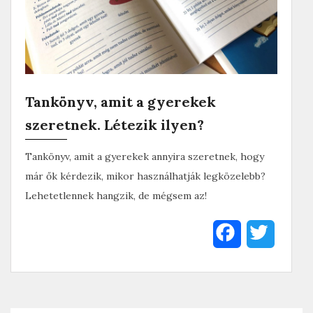
k
Tankönyv, amit a gyerekek
szeretnek. Létezik ilyen?
Tankönyv, amit a gyerekek annyira szeretnek, hogy
már ők kérdezik, mikor használhatják legközelebb?
Lehetetlennek hangzik, de mégsem az!
F
T
a
w
c
i