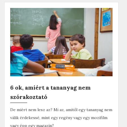
c
i
e
t
b
t
o
e
o
r
k
6 ok, amiért a tananyag nem
szórakoztató
De miért nem lesz az? Mi az, amitől egy tananyag nem
válik érdekessé, mint egy regény vagy egy mozifilm
vagy épp egy magazin?