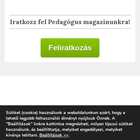
Iratkozz fel Pedagógus magazinunkra!
Feliratkozás
Adatkezelési tájékoztató
Sütiket (cookie) használunk a weboldalunkon azért, hogy a
lehető legjobb felhasználói élményt nyújtsuk Önnek. A
"Beállítások" linkre kattintva megnézheti, milyen típusú sütiket
használunk, és beállíthatja, melyiket engedélyezi, melyiket
Copyright © 2020 | Alkalmazott Oktatástan
kívánja letiltani.
Beállítások >>
.