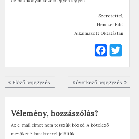
de hatékonyan kezelő egyén legyen.
Szeretettel,
Henczel Edit
Alkalmazott Oktatástan
F
T
a
w
c
i
Bejegyzés
Előző
Követk
Előző bejegyzés
Következő bejegyzés
e
t
navigáció
bejegyzés:
bejegyz
b
t
Vélemény, hozzászólás?
o
e
o
r
Az e-mail címet nem tesszük közzé.
A kötelező
mezőket
*
karakterrel jelöltük
k