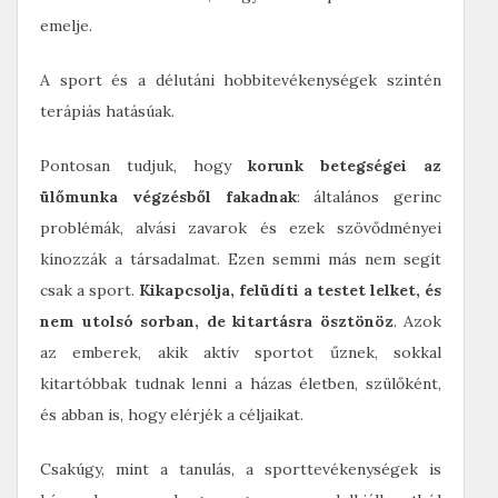
emelje.
A sport és a délutáni hobbitevékenységek szintén
terápiás hatásúak.
Pontosan tudjuk, hogy
korunk betegségei az
ülőmunka végzésből fakadnak
: általános gerinc
problémák, alvási zavarok és ezek szövődményei
kínozzák a társadalmat. Ezen semmi más nem segít
csak a sport.
Kikapcsolja, felüdíti a testet lelket, és
nem utolsó sorban, de kitartásra ösztönöz
. Azok
az emberek, akik aktív sportot űznek, sokkal
kitartóbbak tudnak lenni a házas életben, szülőként,
és abban is, hogy elérjék a céljaikat.
Csakúgy, mint a tanulás, a sporttevékenységek is