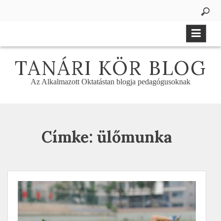
Skip
to
content
TANÁRI KÖR BLOG
Az Alkalmazott Oktatástan blogja pedagógusoknak
Címke:
ülőmunka