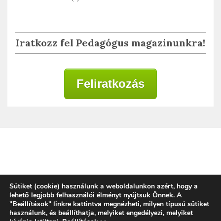
Iratkozz fel Pedagógus magazinunkra!
Feliratkozás
Adatkezelési tájékoztató
Sütiket (cookie) használunk a weboldalunkon azért, hogy a
lehető legjobb felhasználói élményt nyújtsuk Önnek. A
"Beállítások" linkre kattintva megnézheti, milyen típusú sütiket
használunk, és beállíthatja, melyiket engedélyezi, melyiket
Copyright © 2020 | Alkalmazott Oktatástan