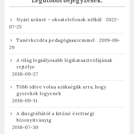
Legutóbbi bejegyzések:
2022-
Nyári szünet – okostelefonok nélkül
07-25
2019-08-
Tanévkezdés pedagógusszemmel
29
A világ legsúlyosabb légikatasztrófájának
rejtélye
2018-09-27
Több időre volna szükségük arra, hogy
gyerekek legyenek
2018-09-11
A diszgráfiától a kitűnő érettségi
bizonyítványig
2018-07-30