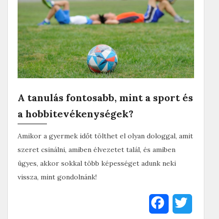
A tanulás fontosabb, mint a sport és
a hobbitevékenységek?
Amikor a gyermek időt tölthet el olyan dologgal, amit
szeret csinálni, amiben élvezetet talál, és amiben
ügyes, akkor sokkal több képességet adunk neki
vissza, mint gondolnánk!
F
T