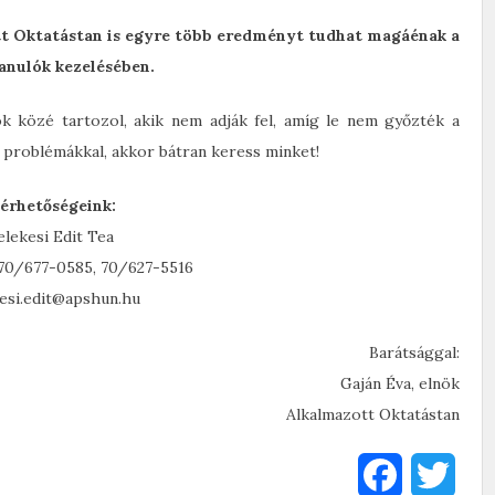
t Oktatástan is egyre több eredményt tudhat magáénak a
anulók kezelésében.
 közé tartozol, akik nem adják fel, amíg le nem győzték a
a problémákkal, akkor bátran keress minket!
lérhetőségeink:
elekesi Edit Tea
 70/677-0585, 70/627-5516
esi.edit@apshun.hu
Barátsággal:
Gaján Éva, elnök
Alkalmazott Oktatástan
F
T