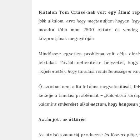
Fiatalon Tom Cruise-nak volt egy álma: rep
jobb alkalom, arra hogy megtanuljam hogyan legye
mondta több mint 2500 oktató és vendég e
központjának megnyitóján.
Mindössze egyetlen probléma volt célja elér
leírtakat. Tovább nehezítette helyzetét, hog
„
Kijelentették, hogy tanulási rendellenességem van
Ő azonban nem adta fel álma megvalósítását, fel
kezelje a tanulási problémáit – „
Különböző korrep
valamint
embereket alkalmaztam, hogy hangosan f
Aztán jött az áttörés!
Az utolsó szamuráj producere és főszereplője, v