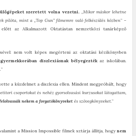
ülőgépeket szeretett volna vezetni.
„
Mikor máskor lehetne
k pilóta, mint a „Top Gun” filmemre való felkészülés közben
” –
lőtt az Alkalmazott Oktatástan nemzetközi tanárképző
ésével: nem volt képes megérteni az oktatási kézikönyvben
y
gyermekkorában diszlexiásnak bélyegezték
az iskolában.
.
”
vette a küzdelmet a diszlexia ellen. Mindent megpróbált, hogy
etitori csoportokat és nehéz gyorsolvasási kurzusokat látogattam,
elolvassák nekem a forgatókönyveket
és szövegkönyveket.
”
alamint a Mission Impossible filmek sztárja állítja, hogy
nem