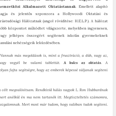
nemzetközi Alkalmazott Oktatástannak
. Emellett alapító
tagja és jelentős szponzora a Hollywoodi Oktatási és
Írástudósági Hálózatnak (angol rövidítése: H.E.L.P.). A hálózat
több központot működtet világszerte, melyekben ingyenesen,
vagy jelképes összegért segítenek iskolás gyermekeknek
tanulási nehézségeik leküzdésében.
„
Vannak más megoldások is, mint a frusztráció, a düh, vagy az,
hogy vegyél be valami tablettát.
A kulcs az oktatás
. A
lyan fajta segítségre, hogy az emberek képessé váljanak segíteni
a célt megvalósítsam. Rendkívül hálás vagyok L. Ron Hubbardnak
 mert anélkül én ma nem tartanék itt. Megtiszteltetés számomra,
mozgalomnak. Mert most már tudom, hogy valóban tudok segíteni.