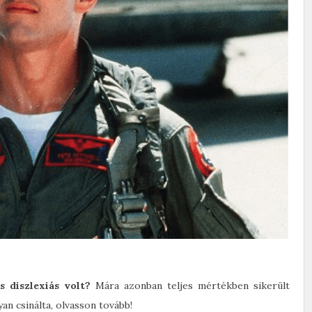
s diszlexiás volt?
Mára azonban teljes mértékben sikerült
an csinálta, olvasson tovább!