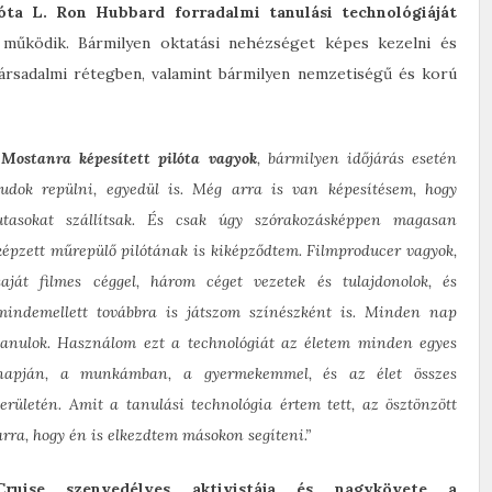
ióta L. Ron Hubbard forradalmi tanulási technológiáját
a működik. Bármilyen oktatási nehézséget képes kezelni és
ársadalmi rétegben, valamint bármilyen nemzetiségű és korú
„
Mostanra képesített pilóta vagyok
, bármilyen időjárás esetén
tudok repülni, egyedül is. Még arra is van képesítésem, hogy
utasokat szállítsak. És csak úgy szórakozásképpen magasan
képzett műrepülő pilótának is kiképződtem. Filmproducer vagyok,
saját filmes céggel, három céget vezetek és tulajdonolok, és
mindemellett továbbra is játszom színészként is. Minden nap
tanulok. Használom ezt a technológiát az életem minden egyes
napján, a munkámban, a gyermekemmel, és az élet összes
területén. Amit a tanulási technológia értem tett, az ösztönzött
arra, hogy én is elkezdtem másokon segíteni.”
Cruise szenvedélyes aktivistája és nagykövete a