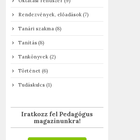
(9)
Oktatási rendszer
(7)
Rendezvények, előadások
tkező
(8)
Tanári szakma
gyzés:
(8)
Tanítás
(2)
Tankönyvek
(6)
Történet
(1)
Tudáskulcs
Iratkozz fel Pedagógus
magazinunkra!