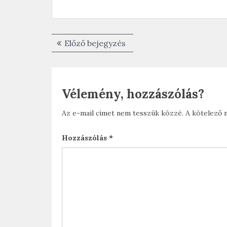
Bejegyzés
Előző
Előző bejegyzés
navigáció
bejegyzés:
Vélemény, hozzászólás?
Az e-mail címet nem tesszük közzé.
A kötelező
Hozzászólás
*