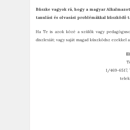
Büszke vagyok rá, hogy a magyar Alkalmazot
tanulási és olvasási problémákkal küszködő t
Ha Te is azok közé a szülők vagy pedagógusok
diszlexiát; vagy saját magad küszködsz ezekkel 
E
T
1/469-6517,
telek