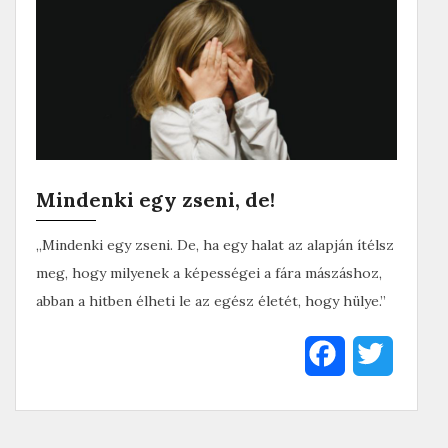
Mindenki egy zseni, de!
„Mindenki egy zseni. De, ha egy halat az alapján ítélsz
meg, hogy milyenek a képességei a fára mászáshoz,
abban a hitben élheti le az egész életét, hogy hülye.”
F
T
a
w
c
i