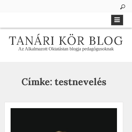
Skip
to
content
TANÁRI KÖR BLOG
Az Alkalmazott Oktatástan blogja pedagógusoknak
Címke:
testnevelés