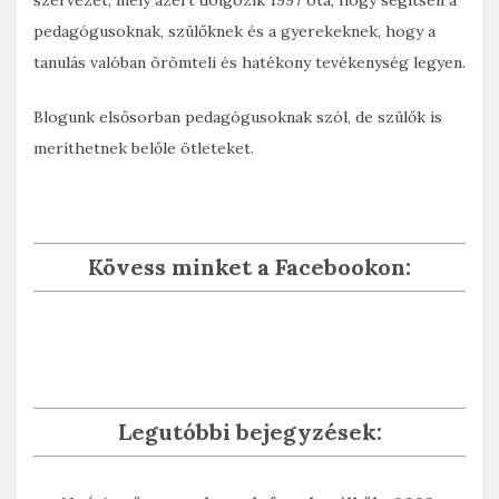
szervezet, mely azért dolgozik 1997 óta, hogy segítsen a
pedagógusoknak, szülőknek és a gyerekeknek, hogy a
tanulás valóban örömteli és hatékony tevékenység legyen.
Blogunk elsősorban pedagógusoknak szól, de szülők is
meríthetnek belőle ötleteket.
Kövess minket a Facebookon:
Legutóbbi bejegyzések: