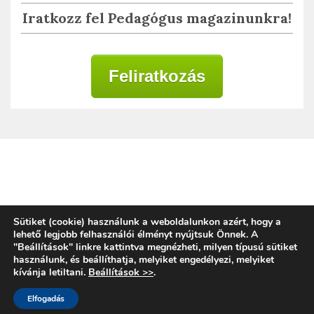
Iratkozz fel Pedagógus magazinunkra!
Feliratkozás
Adatkezelési tájékoztató
Sütiket (cookie) használunk a weboldalunkon azért, hogy a
lehető legjobb felhasználói élményt nyújtsuk Önnek. A
"Beállítások" linkre kattintva megnézheti, milyen típusú sütiket
használunk, és beállíthatja, melyiket engedélyezi, melyiket
Copyright © 2020 | Alkalmazott Oktatástan
kívánja letiltani.
Beállítások >>
.
Magyarország
Proudly powered by WordPress
|
Elfogadás
Theme: Placid by
ParagonThemes
.