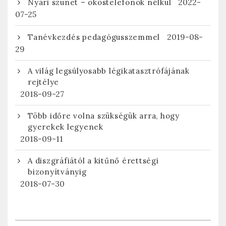
2022-
Nyári szünet – okostelefonok nélkül
07-25
2019-08-
Tanévkezdés pedagógusszemmel
29
A világ legsúlyosabb légikatasztrófájának
rejtélye
2018-09-27
Több időre volna szükségük arra, hogy
gyerekek legyenek
2018-09-11
A diszgráfiától a kitűnő érettségi
bizonyítványig
2018-07-30