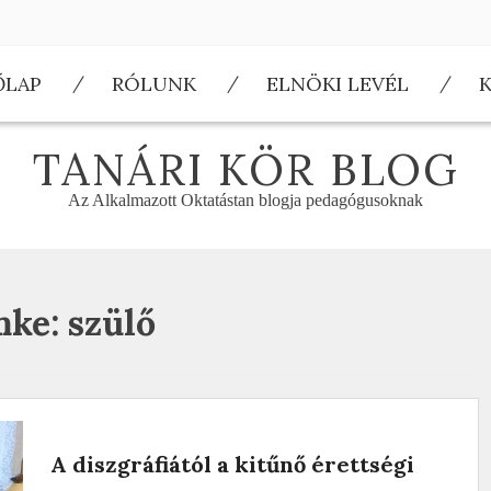
ŐLAP
RÓLUNK
ELNÖKI LEVÉL
TANÁRI KÖR BLOG
Az Alkalmazott Oktatástan blogja pedagógusoknak
mke:
szülő
A diszgráfiától a kitűnő érettségi