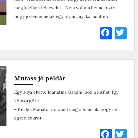
megfelelően felnevelni… Nem voltam benne biztos,
hogy jó lenne nekik egy olyan anyuka, mint én.
F
T
a
w
c
i
e
t
Mutass jó példát
b
t
Egy anya elvitte Mahatma Gandhi-hoz a kisfiát. Így
o
e
könyörgött:
o
r
– Kérlek Mahatma, mondd meg a fiamnak, hogy ne
egyen cukrot!
k
F
T