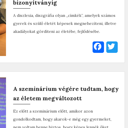
bizonyítványig
A diszlexia, diszgráfia olyan „címkék”, amelyek számos
gyerek és szülő életét képesek megnehezíteni, illetve
akadályokat gördíteni az életébe, fejlődésébe.
F
T
a
w
c
i
e
t
A szeminárium végére tudtam, hogy
b
t
az életem megváltozott
o
e
Ez előtt a szeminárium előtt, amikor azon
o
r
gondolkodtam, hogy akarok-e még egy gyermeket,
k
nem voltam benne biztos, hogy képes lennék őket