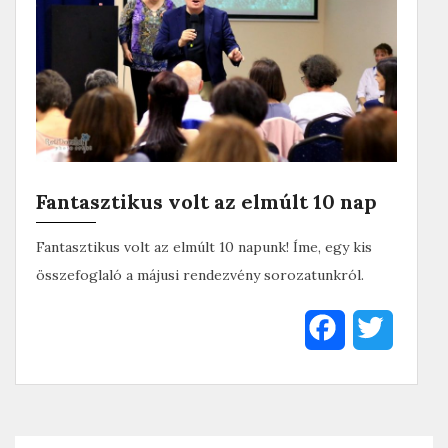
Fantasztikus volt az elmúlt 10 nap
Fantasztikus volt az elmúlt 10 napunk! Íme, egy kis
összefoglaló a májusi rendezvény sorozatunkról.
F
T
a
w
c
i