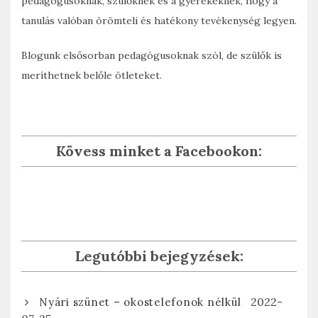
pedagógusoknak, szülőknek és a gyerekeknek, hogy a
tanulás valóban örömteli és hatékony tevékenység legyen.
Blogunk elsősorban pedagógusoknak szól, de szülők is
meríthetnek belőle ötleteket.
Kövess minket a Facebookon:
Legutóbbi bejegyzések:
2022-
Nyári szünet – okostelefonok nélkül