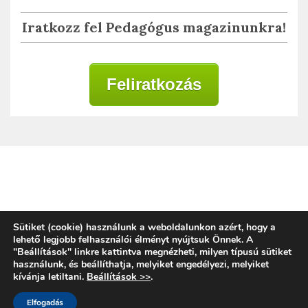
Iratkozz fel Pedagógus magazinunkra!
Feliratkozás
Adatkezelési tájékoztató
Sütiket (cookie) használunk a weboldalunkon azért, hogy a
lehető legjobb felhasználói élményt nyújtsuk Önnek. A
"Beállítások" linkre kattintva megnézheti, milyen típusú sütiket
használunk, és beállíthatja, melyiket engedélyezi, melyiket
Copyright © 2020 | Alkalmazott Oktatástan
kívánja letiltani.
Beállítások >>
.
Magyarország
Proudly powered by WordPress
|
Elfogadás
Theme: Placid by
ParagonThemes
.