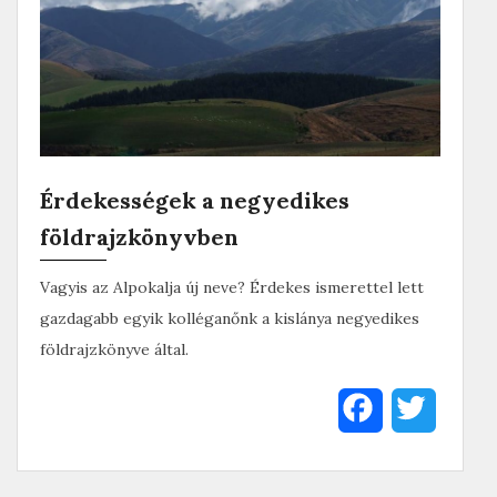
Érdekességek a negyedikes
földrajzkönyvben
Vagyis az Alpokalja új neve? Érdekes ismerettel lett
gazdagabb egyik kolléganőnk a kislánya negyedikes
földrajzkönyve által.
F
T
a
w