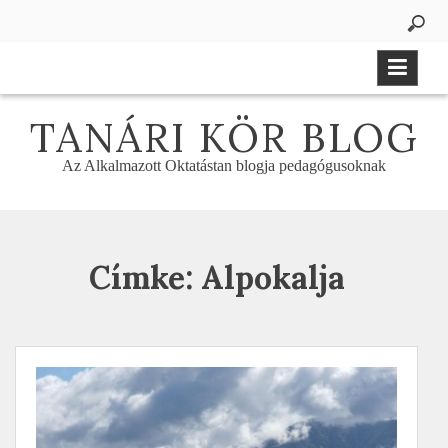
Skip
to
content
TANÁRI KÖR BLOG
Az Alkalmazott Oktatástan blogja pedagógusoknak
Címke:
Alpokalja