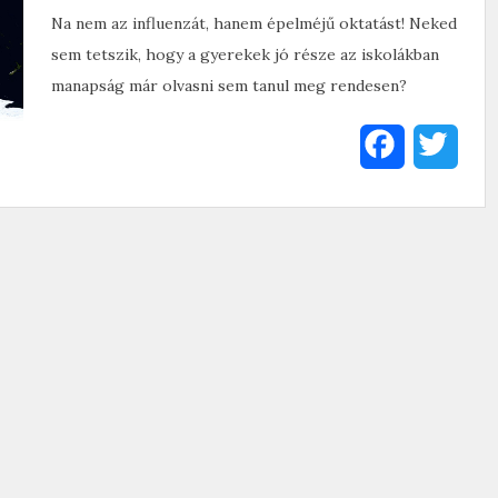
Na nem az influenzát, hanem épelméjű oktatást! Neked
sem tetszik, hogy a gyerekek jó része az iskolákban
manapság már olvasni sem tanul meg rendesen?
F
T
a
w
c
i
e
t
b
t
o
e
o
r
k