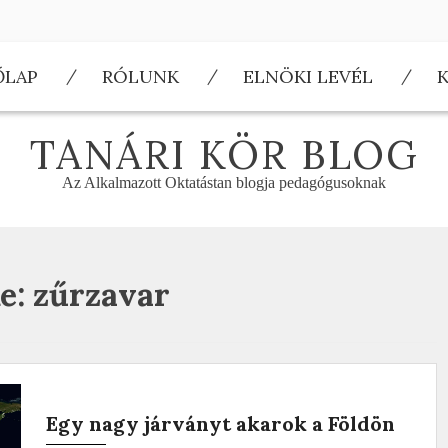
ŐLAP
RÓLUNK
ELNÖKI LEVÉL
TANÁRI KÖR BLOG
Az Alkalmazott Oktatástan blogja pedagógusoknak
e:
zűrzavar
Egy nagy járványt akarok a Földön