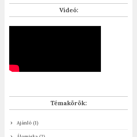
Videó:
Témakörök:
(1)
Ajánló
(2)
Álomiska