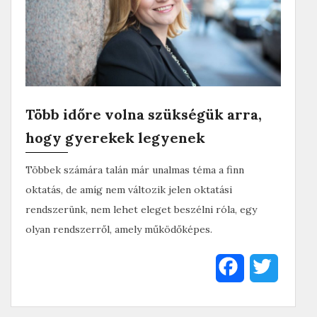
Több időre volna szükségük arra,
hogy gyerekek legyenek
Többek számára talán már unalmas téma a finn
oktatás, de amíg nem változik jelen oktatási
rendszerünk, nem lehet eleget beszélni róla, egy
olyan rendszerről, amely működőképes.
F
T
a
w