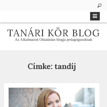
Skip
to
content
TANÁRI KÖR BLOG
Az Alkalmazott Oktatástan blogja pedagógusoknak
Címke:
tandíj