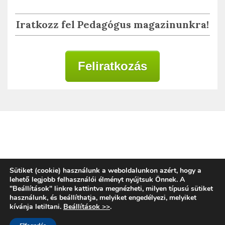
Iratkozz fel Pedagógus magazinunkra!
Feliratkozás
Adatkezelési tájékoztató
Sütiket (cookie) használunk a weboldalunkon azért, hogy a
lehető legjobb felhasználói élményt nyújtsuk Önnek. A
"Beállítások" linkre kattintva megnézheti, milyen típusú sütiket
használunk, és beállíthatja, melyiket engedélyezi, melyiket
Copyright © 2020 | Alkalmazott Oktatástan
kívánja letiltani.
Beállítások >>
.
Magyarország
Proudly powered by WordPress
|