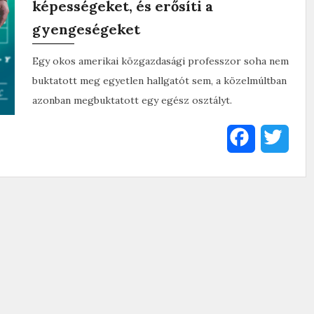
képességeket, és erősíti a
gyengeségeket
Egy okos amerikai közgazdasági professzor soha nem
buktatott meg egyetlen hallgatót sem, a közelmúltban
azonban megbuktatott egy egész osztályt.
F
T
a
w
c
i
e
t
b
t
o
e
o
r