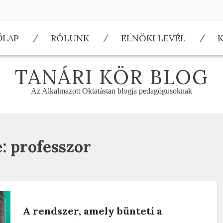
ŐLAP
RÓLUNK
ELNÖKI LEVÉL
TANÁRI KÖR BLOG
Az Alkalmazott Oktatástan blogja pedagógusoknak
e:
professzor
A rendszer, amely bünteti a