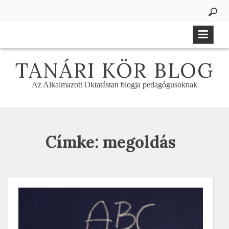
Skip
to
content
TANÁRI KÖR BLOG
Az Alkalmazott Oktatástan blogja pedagógusoknak
Címke:
megoldás