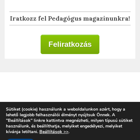
Iratkozz fel Pedagógus magazinunkra!
Feliratkozás
Adatkezelési tájékoztató
Sütiket (cookie) használunk a weboldalunkon azért, hogy a
lehető legjobb felhasználói élményt nyújtsuk Önnek. A
"Beállítások" linkre kattintva megnézheti, milyen típusú sütiket
használunk, és beállíthatja, melyiket engedélyezi, melyiket
Copyright © 2020 | Alkalmazott Oktatástan
kívánja letiltani.
Beállítások >>
.
Magyarország
Proudly powered by WordPress
|