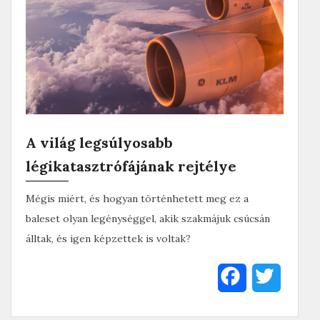
A világ legsúlyosabb
légikatasztrófájának rejtélye
Mégis miért, és hogyan történhetett meg ez a
baleset olyan legénységgel, akik szakmájuk csúcsán
álltak, és igen képzettek is voltak?
F
T
a
w