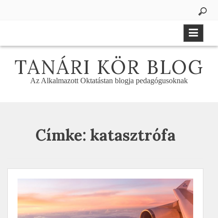
Skip
to
content
TANÁRI KÖR BLOG
Az Alkalmazott Oktatástan blogja pedagógusoknak
Címke:
katasztrófa