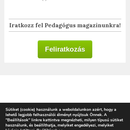
Iratkozz fel Pedagógus magazinunkra!
Feliratkozás
Adatkezelési tájékoztató
Sütiket (cookie) használunk a weboldalunkon azért, hogy a
lehető legjobb felhasználói élményt nyújtsuk Önnek. A
"Beállítások" linkre kattintva megnézheti, milyen típusú sütiket
használunk, és beállíthatja, melyiket engedélyezi, melyiket
Copyright © 2020 | Alkalmazott Oktatástan