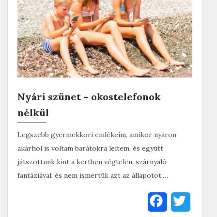
Nyári szünet – okostelefonok
nélkül
Legszebb gyermekkori emlékeim, amikor nyáron
akárhol is voltam barátokra leltem, és együtt
játszottunk kint a kertben végtelen, szárnyaló
fantáziával, és nem ismertük azt az állapotot,…
F
T