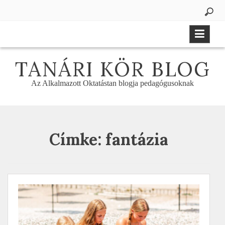
Skip
to
content
TANÁRI KÖR BLOG
Az Alkalmazott Oktatástan blogja pedagógusoknak
Címke:
fantázia