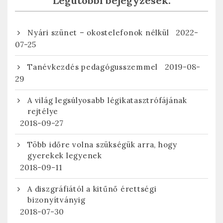
Legutóbbi bejegyzések:
2022-
Nyári szünet – okostelefonok nélkül
07-25
2019-08-
Tanévkezdés pedagógusszemmel
29
A világ legsúlyosabb légikatasztrófájának
rejtélye
2018-09-27
Több időre volna szükségük arra, hogy
gyerekek legyenek
2018-09-11
A diszgráfiától a kitűnő érettségi
bizonyítványig
2018-07-30