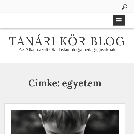
Skip
to
content
TANÁRI KÖR BLOG
Az Alkalmazott Oktatástan blogja pedagógusoknak
Címke:
egyetem