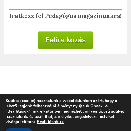
Iratkozz fel Pedagógus magazinunkra!
Feliratkozás
Adatkezelési tájékoztató
Sütiket (cookie) használunk a weboldalunkon azért, hogy a
lehető legjobb felhasználói élményt nyújtsuk Önnek. A
"Beállítások" linkre kattintva megnézheti, milyen típusú sütiket
használunk, és beállíthatja, melyiket engedélyezi, melyiket
Copyright © 2020 | Alkalmazott Oktatástan
kívánja letiltani.
Beállítások >>
.
Magyarország
Proudly powered by WordPress
|