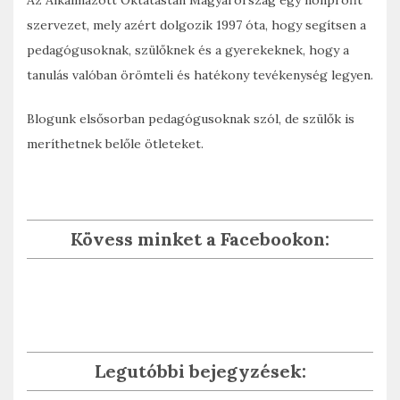
Az Alkalmazott Oktatástan Magyarország egy nonprofit
szervezet, mely azért dolgozik 1997 óta, hogy segítsen a
pedagógusoknak, szülőknek és a gyerekeknek, hogy a
tanulás valóban örömteli és hatékony tevékenység legyen.
Blogunk elsősorban pedagógusoknak szól, de szülők is
meríthetnek belőle ötleteket.
Kövess minket a Facebookon:
Legutóbbi bejegyzések: