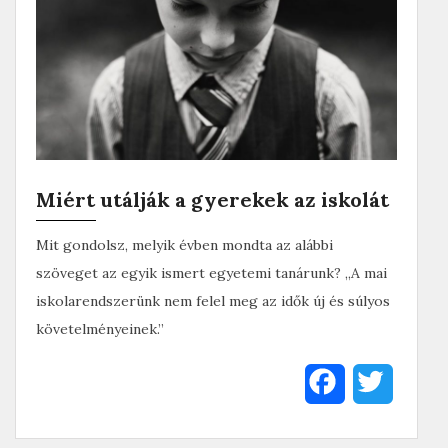
Miért utálják a gyerekek az iskolát
Mit gondolsz, melyik évben mondta az alábbi
szöveget az egyik ismert egyetemi tanárunk? „A mai
iskolarendszerünk nem felel meg az idők új és súlyos
követelményeinek.”
F
T
a
w