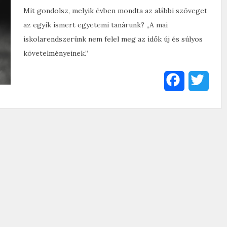
Mit gondolsz, melyik évben mondta az alábbi szöveget
az egyik ismert egyetemi tanárunk? „A mai
iskolarendszerünk nem felel meg az idők új és súlyos
követelményeinek.”
F
T
a
w
c
i
e
t
b
t
o
e
o
r
k