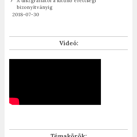
A diszgráfiától a kitűnő érettségi
bizonyítványig
2018-07-30
Videó:
Témakörök: